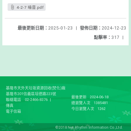
4-2-7 噪音.pdf
最後更新日期：
2025-01-23
|
發佈日期：
2024-12-23
點擊率：
317
|
基隆市天外天垃圾資源回收(焚化)廠
基隆市201信義區培德路223號
最後更新
2024-06-18
聯絡電話
02-2466-8376
|
總瀏覽人次
1385481
傳真
今日瀏覽人次
1262
電子信箱
©2018 Net Rhythm Information Co.,Ltd.