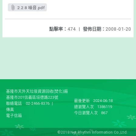
2.2.8 噪音.pdf
點擊率：
474
|
發佈日期：
2008-01-20
基隆市天外天垃圾資源回收(焚化)廠
基隆市201信義區培德路223號
最後更新
2024-06-18
聯絡電話
02-2466-8376
|
總瀏覽人次
1386119
傳真
今日瀏覽人次
867
電子信箱
©2018 Net Rhythm Information Co.,Ltd.