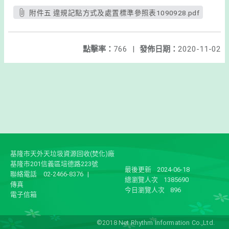
附件五 違規記點方式及處置標準參照表1090928.pdf
點擊率：
766
|
發佈日期：
2020-11-02
基隆市天外天垃圾資源回收(焚化)廠
基隆市201信義區培德路223號
最後更新
2024-06-18
聯絡電話
02-2466-8376
|
總瀏覽人次
1385690
傳真
今日瀏覽人次
896
電子信箱
©2018 Net Rhythm Information Co.,Ltd.