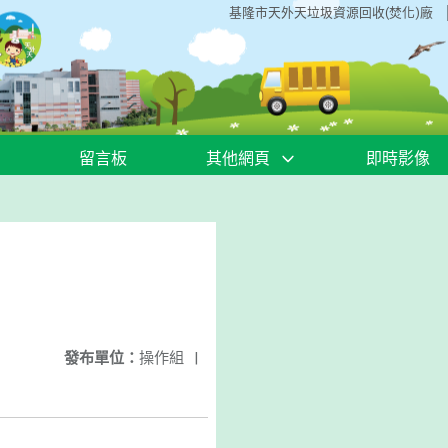
基隆市天外天垃圾資源回收(焚化)廠
留言板
其他網頁
即時影像
發布單位：
操作組
|