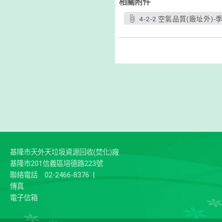
相關附件
4-2-2 空氣品質(廠址外)-季.
基隆市天外天垃圾資源回收(焚化)廠
基隆市201信義區培德路223號
聯絡電話
02-2466-8376
|
傳真
電子信箱