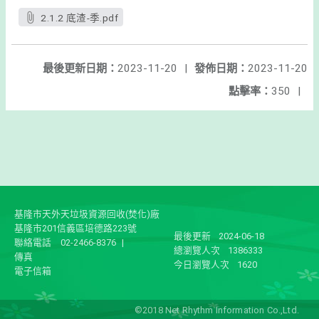
2.1.2 底渣-季.pdf
最後更新日期：
2023-11-20
|
發佈日期：
2023-11-20
點擊率：
350
|
基隆市天外天垃圾資源回收(焚化)廠
基隆市201信義區培德路223號
最後更新
2024-06-18
聯絡電話
02-2466-8376
|
總瀏覽人次
1386333
傳真
今日瀏覽人次
1620
電子信箱
©2018 Net Rhythm Information Co.,Ltd.