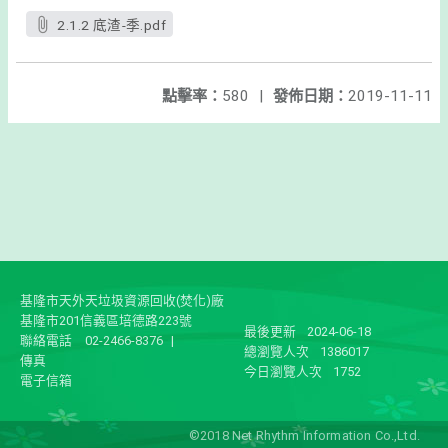
2.1.2 底渣-季.pdf
點擊率：
580
|
發佈日期：
2019-11-11
基隆市天外天垃圾資源回收(焚化)廠
基隆市201信義區培德路223號
最後更新
2024-06-18
聯絡電話
02-2466-8376
|
總瀏覽人次
1386017
傳真
今日瀏覽人次
1752
電子信箱
©2018 Net Rhythm Information Co.,Ltd.