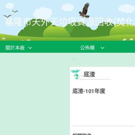
移至網頁之主要內容區位置
基隆市天外天垃圾資源回收(焚化
關於本廠
公佈欄
:::
底渣
底渣-101年度