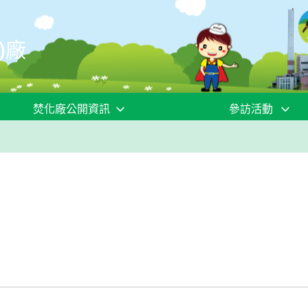
)廠
焚化廠公開資訊
參訪活動