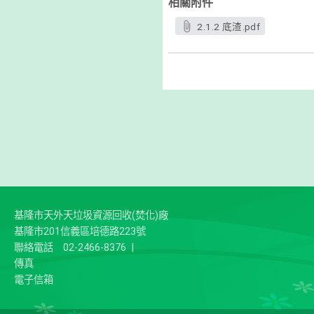
相關附件
2.1.2 底渣.pdf
基隆市天外天垃圾資源回收(焚化)廠
基隆市201信義區培德路223號
聯絡電話
02-2466-8376
|
傳真
電子信箱