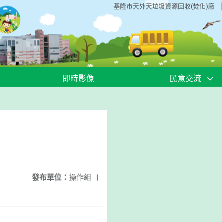
基隆市天外天垃圾資源回收(焚化)廠
即時影像
民意交流
發布單位：
操作組
|