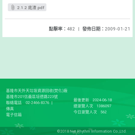
2.1.2 底渣.pdf
點擊率：
482
|
發佈日期：
2009-01-21
基隆市天外天垃圾資源回收(焚化)廠
基隆市201信義區培德路223號
最後更新
2024-06-18
聯絡電話
02-2466-8376
|
總瀏覽人次
1386097
傳真
今日瀏覽人次
562
電子信箱
©2018 Net Rhythm Information Co.,Ltd.