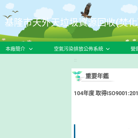
移至網頁之主要內容區位置
基隆市天外天垃圾資源回收(焚化
本廠簡介
空氣污染排放公佈系統
營
:::
重要年鑑
104年度 取得ISO9001:20