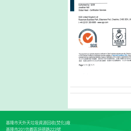
基隆市天外天垃圾資源回收(焚化)廠
基隆市201信義區培德路223號