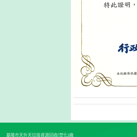
基隆市天外天垃圾資源回收(焚化)廠