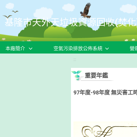
移至網頁之主要內容區位置
基隆市天外天垃圾資源回收(焚化
本廠簡介
空氣污染排放公佈系統
營
:::
重要年鑑
97年度-98年度 無災害工